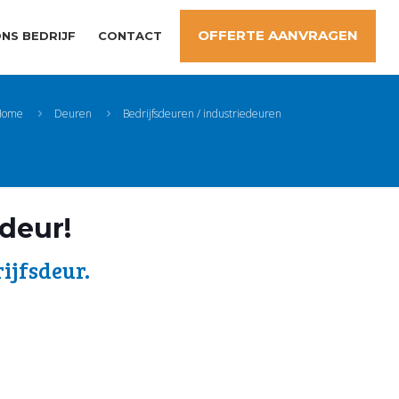
OFFERTE AANVRAGEN
NS BEDRIJF
CONTACT
Home
Deuren
Bedrijfsdeuren / industriedeuren
sdeur!
ijfsdeur.