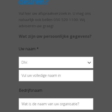
deuren?
Vul hier uw afspraakverzoek in. U mag ons
natuurlijk ook bellen 050 520 1100. Wij
adviseren uw graag!
Wat zijn uw persoonlijke gegevens?
Uw naam *
Bedrijfsnaam