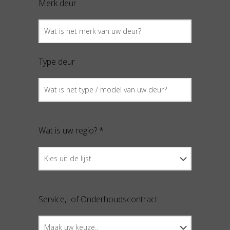
Merk deur
Type deur
Wat is uw regio? *
Service,- of Onderhoudscontract