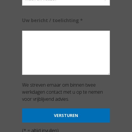
Uw bericht / toelichting *
We streven ernaar om binnen twee
werkdagen contact met u op te nemen
voor vrijblijvend advies.
(* = altijd invullen)