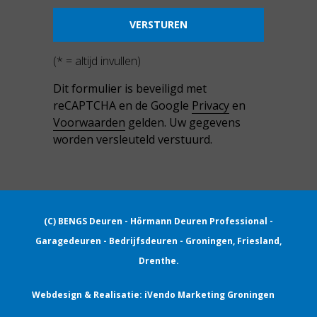
(* = altijd invullen)
Dit formulier is beveiligd met
reCAPTCHA en de Google
Privacy
en
Voorwaarden
gelden. Uw gegevens
worden versleuteld verstuurd.
(C) BENGS Deuren - Hörmann Deuren Professional -
Garagedeuren - Bedrijfsdeuren - Groningen, Friesland,
Drenthe.
Webdesign & Realisatie: iVendo Marketing Groningen