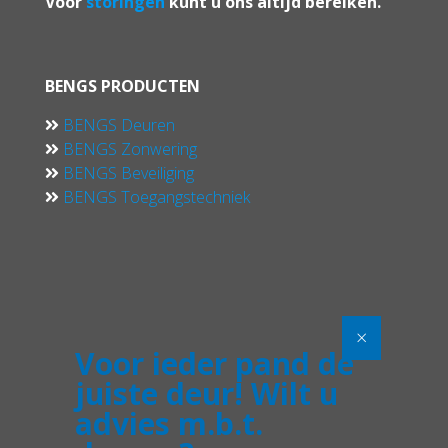
Voor
storingen
kunt u ons altijd bereiken.
BENGS PRODUCTEN
BENGS Deuren
BENGS Zonwering
BENGS Beveiliging
BENGS Toegangstechniek
×
×
×
Voor ieder pand de
juiste deur! Wilt u
advies m.b.t.